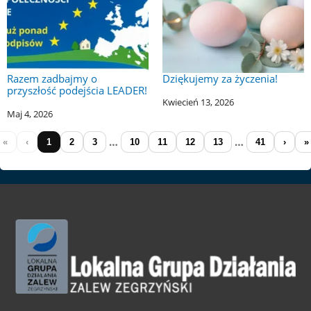
Razem zadbajmy o
Dziękujemy za życzenia!
przyszłość podejścia LEADER!
Kwiecień 13, 2026
Maj 4, 2026
…
…
«
‹
1
2
3
10
11
12
13
41
›
»