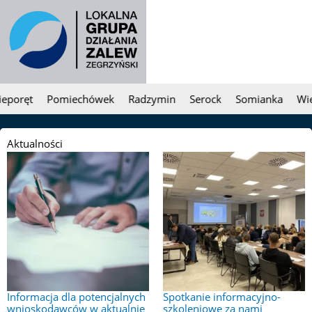
poręt
Pomiechówek
Radzymin
Serock
Somianka
Wieli
Aktualności
Informacja dla potencjalnych
Spotkanie informacyjno-
wnioskodawców w aktualnie
szkoleniowe za nami